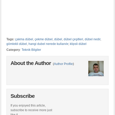
Tags:
çakma dübel
,
çekme dübel
,
dübel
,
dübel çeşitleri
,
dübel nedir
,
gömlekli dübel
,
hangi dubel nerede kullanılır
,
klipsli dübel
Category
:
Teknik Bilgiler
About the Author
(
Author Profile
)
Subscribe
If you enjoyed this article,
subscribe to receive more just
like it.