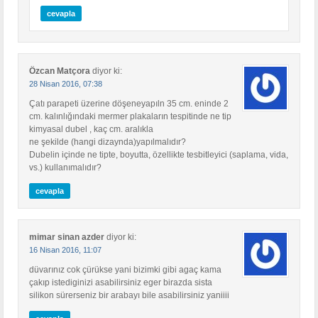
cevapla
Özcan Matçora
diyor ki:
28 Nisan 2016, 07:38
Çatı parapeti üzerine döşeneyapıln 35 cm. eninde 2
cm. kalınlığındaki mermer plakaların tespitinde ne tip
kimyasal dubel , kaç cm. aralıkla
ne şekilde (hangi dizaynda)yapılmalıdır?
Dubelin içinde ne tipte, boyutta, özellikte tesbitleyici (saplama, vida,
vs.) kullanımalıdır?
cevapla
mimar sinan azder
diyor ki:
16 Nisan 2016, 11:07
düvarınız cok çürükse yani bizimki gibi agaç kama
çakıp istediginizi asabilirsiniz eger birazda sista
silikon sürerseniz bir arabayı bile asabilirsiniz yaniiii