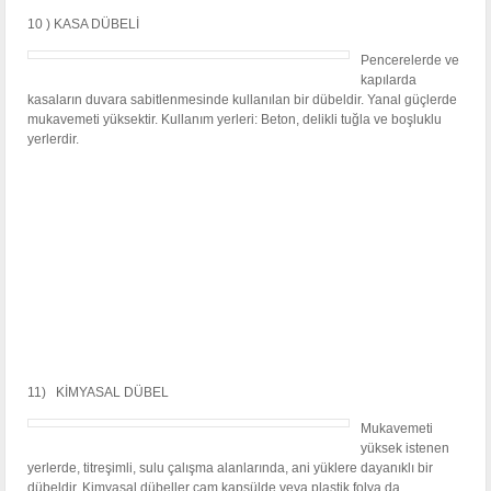
10 ) KASA DÜBELİ
Pencerelerde ve
kapılarda
kasaların duvara sabitlenmesinde kullanılan bir dübeldir. Yanal güçlerde
mukavemeti yüksektir. Kullanım yerleri: Beton, delikli tuğla ve boşluklu
yerlerdir.
11) KİMYASAL DÜBEL
Mukavemeti
yüksek istenen
yerlerde, titreşimli, sulu çalışma alanlarında, ani yüklere dayanıklı bir
dübeldir. Kimyasal dübeller cam kapsülde veya plastik folya da