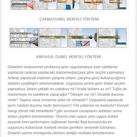
ÇAKMA DUBEL MONTAJ YÖNTEMİ
KİMYASAL DUBEL MONTAJ YÖNTEMİ
Dübelleri mukavemet sınıflarına göre uygulamalıyız yani sabitleme
yapılacak (ankrajı yapılacak) malzeme/parçaya göre seçimi yapmalıyız.
Ankrajı yapılacak sistemin çalışma ortamı, çalışma gücü kullanacağımız
dübelin çeşitliliğini belirlemektedir. Uygulama yerine göre dübel seçimi
yapmalıyız, beton çatlaklı mı çatlaksız mı? Aralık fazlamı az mı? Tuğla vb.
malzemeye mi sabitleme yapacağız? Titreşim var mı? Sıcaklık durumu
nedir? Taşıma veya zorlanma yükü ne olmalıdır? Uygulama yapılacak
yerin rutubet durumu nedir (korozyon)? Fiili yükleme ne kadardır? Kuvvet
hangi yönde etki etmektedir? gibi soruların cevaplarını aldıktan sonra
dübel çeşidini belirlemeliyiz. Önemli olan uygun yere uygun dübeli
seçerek hem performansı sağlamalı hemde fiyat konusunda en
uygununu kullanarak maliyeti olması gereken seviyede tutmalıyız.
Dübelin yerine montajında delinen deliğin mutlaka temizlenmesi