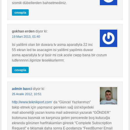
sismik dübellerden bahsetmediniz.
cevapla
gokhan erden
diyor ki:
19 Mart 2013, 01:40
Isi yalitimi olan bir duwara tv asma aparatiyla 22 inc
55 ekran led tw asacagim isi yalitimi yapilmis duwar
asma aparatiyla tv yi tasir mi cok acele cwpp bana bir cozum
lutfennnnn.ilginize tesekkurlerrrrr.
cevapla
admin bavci
diyor ki:
25 Aralık 2012, 10:51
http://www.teknikport.com
‘ da “Güncel Yazılarımızı”
takip etmek için yapmanız gereken sağ üst köşedeki
mail aboneliği yazan kısma mail adresinizi yazarak “GÖNDER”
butonuna basmak ve karşınıza gelen pencerede boş kutucuğa
ekranda görünen harf/rakamları girerek “Complete Subscription
Request” e tıklamak daha sonra E-postanıza “FeedBurner Email