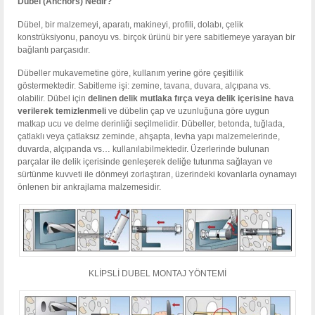
D
übel (Anchors) Nedir?
Dübel, bir malzemeyi, aparatı, makineyi, profili, dolabı, çelik
konstrüksiyonu, panoyu vs. birçok ürünü bir yere sabitlemeye yarayan bir
bağlantı parçasıdır.
Dübeller mukavemetine göre, kullanım yerine göre çeşitlilik
göstermektedir. Sabitleme işi: zemine, tavana, duvara, alçıpana vs.
olabilir. Dübel için
delinen delik mutlaka fırça veya delik içerisine hava
verilerek temizlenmeli
ve dübelin çap ve uzunluğuna göre uygun
matkap ucu ve delme derinliği seçilmelidir. Dübeller, betonda, tuğlada,
çatlaklı veya çatlaksız zeminde, ahşapta, levha yapı malzemelerinde,
duvarda, alçıpanda vs… kullanılabilmektedir. Üzerlerinde bulunan
parçalar ile delik içerisinde genleşerek deliğe tutunma sağlayan ve
sürtünme kuvveti ile dönmeyi zorlaştıran, üzerindeki kovanlarla oynamayı
önlenen bir ankrajlama malzemesidir.
KLİPSLİ DUBEL MONTAJ YÖNTEMİ