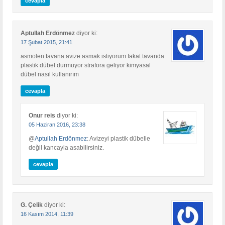
cevapla
Aptullah Erdönmez
diyor ki:
17 Şubat 2015, 21:41
asmolen tavana avize asmak istiyorum fakat tavanda
plastik dübel durmuyor strafora geliyor kimyasal
dübel nasıl kullanırım
cevapla
Onur reis
diyor ki:
05 Haziran 2016, 23:38
@
Aptullah Erdönmez
: Avizeyi plastik dübelle
değil kancayla asabilirsiniz.
cevapla
G. Çelik
diyor ki:
16 Kasım 2014, 11:39