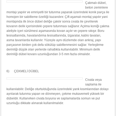
Çakmalı dübel,
beton zeminlere
montajı yapılır ve emniyetli bir tutunma yaparak üzerindeki konik parça ile
homojen bir sabitleme özelliği kazandırır. Çift aşamalı montaj yapılır yani
montajında ilk önce dübel deliğe çakılır sonra cıvata ile çevrilerek
kovanın delik içerisindeki çepere tutunması sağlanır. Açılma koniği çakma
aletiyle içeri sürülmesi aşamasında kovan açılır ve çepere sıkışır. Boru
tesisatlarında, havalandırma tesisatlarında, Izgaralar, kablo tavaları,
asma tavanlarda kullanılır. Yüzeyle aynı düzlemde olan ankraj, yapı
parçasının birden çok defa sökülüp sabitlenmesini sağlar. Yerleştirme
derinliği düşük olan yerlerde rahatlıkla kullanılabilir. Minimum delik
derinliği dübel kovanı uzunluğundan 3-5 mm fazla olmalıdır.
6) ÇEKMELİ DÜBEL
Civata veya
saplama ile
kullanılabilir. Deliğe oturtulduğunda üzerindeki yarık kısımlarından dolayı
ayrılarak tutunma yapan ve dönmeyen, çekme mukavemeti yüksek bir
dübeldir. Kullanırken civata boyuna ve saplamalarda somun ve pul
uzunluğu dikkate alınarak kullanılmalıdır.