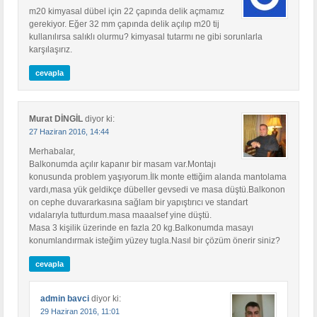
m20 kimyasal dübel için 22 çapında delik açmamız
gerekiyor. Eğer 32 mm çapında delik açılıp m20 tij
kullanılırsa salıklı olurmu? kimyasal tutarmı ne gibi sorunlarla
karşılaşırız.
cevapla
Murat DİNGİL
diyor ki:
27 Haziran 2016, 14:44
Merhabalar,
Balkonumda açılır kapanır bir masam var.Montajı
konusunda problem yaşıyorum.İlk monte ettiğim alanda mantolama
vardı,masa yük geldikçe dübeller gevsedi ve masa düştü.Balkonon
on cephe duvararkasına sağlam bir yapıştırıcı ve standart
vıdalarıyla tutturdum.masa maaalsef yine düştü.
Masa 3 kişilik üzerinde en fazla 20 kg.Balkonumda masayı
konumlandırmak isteğim yüzey tugla.Nasıl bir çözüm önerir siniz?
cevapla
admin bavci
diyor ki:
29 Haziran 2016, 11:01