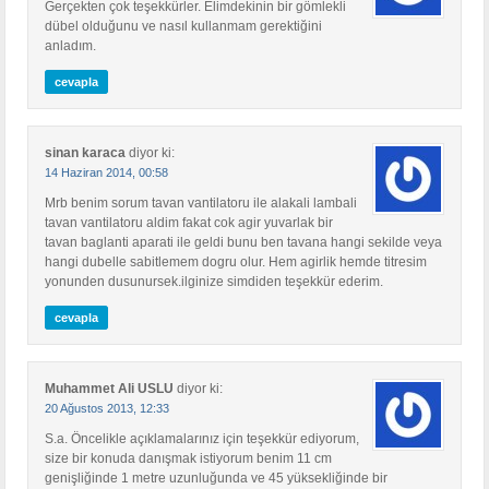
Gerçekten çok teşekkürler. Elimdekinin bir gömlekli
dübel olduğunu ve nasıl kullanmam gerektiğini
anladım.
cevapla
sinan karaca
diyor ki:
14 Haziran 2014, 00:58
Mrb benim sorum tavan vantilatoru ile alakali lambali
tavan vantilatoru aldim fakat cok agir yuvarlak bir
tavan baglanti aparati ile geldi bunu ben tavana hangi sekilde veya
hangi dubelle sabitlemem dogru olur. Hem agirlik hemde titresim
yonunden dusunursek.ilginize simdiden teşekkür ederim.
cevapla
Muhammet Ali USLU
diyor ki:
20 Ağustos 2013, 12:33
S.a. Öncelikle açıklamalarınız için teşekkür ediyorum,
size bir konuda danışmak istiyorum benim 11 cm
genişliğinde 1 metre uzunluğunda ve 45 yüksekliğinde bir