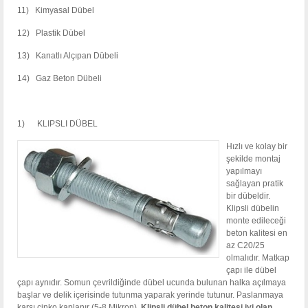
11) Kimyasal Dübel
12) Plastik Dübel
13) Kanatlı Alçıpan Dübeli
14) Gaz Beton Dübeli
1) KLIPSLI DÜBEL
Hızlı ve kolay bir
şekilde montaj
yapılmayı
sağlayan pratik
bir dübeldir.
Klipsli dübelin
monte edileceği
beton kalitesi en
az C20/25
olmalıdır. Matkap
çapı ile dübel
çapı aynıdır. Somun çevrildiğinde dübel ucunda bulunan halka açılmaya
başlar ve delik içerisinde tutunma yaparak yerinde tutunur. Paslanmaya
karşı çinko kaplanır (5-8 Mikron).
Klipsli dübel beton kalitesi iyi olan