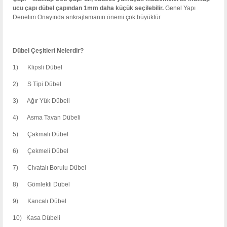
ucu çapı dübel çapından 1mm daha küçük seçilebilir.
Genel Yapı
Denetim Onayında ankrajlamanın önemi çok büyüktür.
Dübel Çeşitleri Nelerdir?
1) Klipsli Dübel
2) S Tipi Dübel
3) Ağır Yük Dübeli
4) Asma Tavan Dübeli
5) Çakmalı Dübel
6) Çekmeli Dübel
7) Civatalı Borulu Dübel
8) Gömlekli Dübel
9) Kancalı Dübel
10) Kasa Dübeli