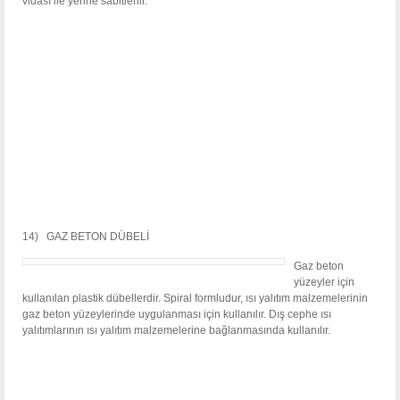
vidası ile yerine sabitlenir.
14) GAZ BETON DÜBELİ
Gaz beton
yüzeyler için
kullanılan plastik dübellerdir. Spiral formludur, ısı yalıtım malzemelerinin
gaz beton yüzeylerinde uygulanması için kullanılır. Dış cephe ısı
yalıtımlarının ısı yalıtım malzemelerine bağlanmasında kullanılır.