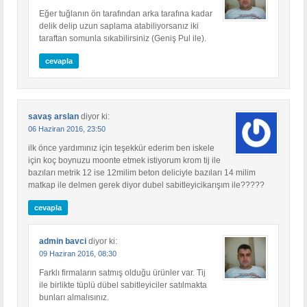
Eğer tuğlanın ön tarafından arka tarafına kadar
delik delip uzun saplama atabiliyorsanız iki
taraftan somunla sıkabilirsiniz (Geniş Pul ile).
cevapla
savaş arslan
diyor ki:
06 Haziran 2016, 23:50
ilk önce yardımınız için teşekkür ederim ben iskele
için koç boynuzu moonte etmek istiyorum krom tij ile
bazıları metrik 12 ise 12milim beton deliciyle bazıları 14 milim
matkap ile delmen gerek diyor dubel sabitleyicikarışım ile?????
cevapla
admin bavci
diyor ki:
09 Haziran 2016, 08:30
Farklı firmaların satmış olduğu ürünler var. Tij
ile birlikte tüplü dübel sabitleyiciler satılmakta
bunları almalısınız.