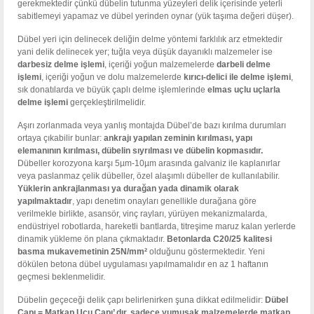
gerekmektedir çünkü dübelin tutunma yüzeyleri delik içerisinde yeterli
sabitlemeyi yapamaz ve dübel yerinden oynar (yük taşıma değeri düşer).
Dübel yeri için delinecek deliğin delme yöntemi farklılık arz etmektedir
yani delik delinecek yer; tuğla veya düşük dayanıklı malzemeler ise
darbesiz delme işlemi
, içeriği yoğun malzemelerde
darbeli delme
işlemi
, içeriği yoğun ve dolu malzemelerde
kırıcı-delici ile delme işlemi
,
sık donatılarda ve büyük çaplı delme işlemlerinde
elmas uçlu uçlarla
delme işlemi
gerçekleştirilmelidir.
Aşırı zorlanmada veya yanlış montajda Dübel’de bazı kırılma durumları
ortaya çıkabilir bunlar:
ankrajı yapılan zeminin kırılması, yapı
elemanının kırılması, dübelin sıyrılması ve dübelin kopmasıdır.
Dübeller korozyona karşı 5µm-10µm arasında galvaniz ile kaplanırlar
veya paslanmaz çelik dübeller, özel alaşımlı dübeller de kullanılabilir.
Yüklerin ankrajlanması ya durağan yada dinamik olarak
yapılmaktadır
, yapı denetim onayları genellikle durağana göre
verilmekle birlikte, asansör, vinç rayları, yürüyen mekanizmalarda,
endüstriyel robotlarda, hareketli bantlarda, titreşime maruz kalan yerlerde
dinamik yükleme ön plana çıkmaktadır.
Betonlarda C20/25 kalitesi
basma mukavemetinin 25N/mm
²
olduğunu göstermektedir. Yeni
dökülen betona dübel uygulaması yapılmamalıdır en az 1 haftanın
geçmesi beklenmelidir.
Dübelin geçeceği delik çapı belirlenirken şuna dikkat edilmelidir:
Dübel
Çapı = Matkap Ucu Çapı’ dır, sadece yumuşak malzemelerde matkap