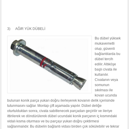
3) AĞIR YÜK DÜBELİ
Bu dübel yüksek
mukavemetli
olup, güvenli
bağlantılarda bu
dübel tercih
edilir. Altıköşe
başlı civata ile
kullanılır.
Civatanın veya
somunun
sıkılması ile
kovan ucunda
bulunan konik parça yukarı doğru ilerleyerek kovanın delik içerisinde
tutunmasını sağlar. Montajı çift aşamada yapılır. Dübel deliğe
oturtulduktan sonra, civata sabitlenecek parçadan geçirilir ve ileriye
ittirilerek ve döndürülerek dübel ucundaki konik parçanın iç kısmındaki
vidalı kısma oturması ve bu parçayı yukarı doğru çektirmesi
sağlanmalıdır. Bu dübelin bağlantı vidası birden çok sökülebilir ve tekrar