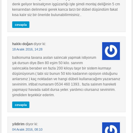
denk geliyor tesisatçının işgüzarlığı işte şimdi montaj deliğinin 5 cm
kenarından delinmesi gerek kanca tarzı bir dübel düşündüm fakat
kısa kalır siz bir öneride bulunabilirmisiniz..
cevapla
hakkı doğan
diyor ki:
18 Aralık 2016, 14:28
balkonuma tavana asılan salıncak yapmak istiyorum
şık dursun diye.Ben 80 eşim 50 kilo. sanırım
salıncakla beraber en fazla 200 kiloyu taşır bir sistem kurmayı
düşünüyorum.( tabi siz bunun 50 kilo kadarının opsiyon olduğunu
anlarsınız ) kaç noktadan ve hangi dübeli kullanacağımı yazarsanız
sevinirim. irtibat numaram 0534 460 1393.. fazla salınım hareketi
yapmayız havada sabit dursa yeter. yardımcı olursanız sevinirim.
şimdiden teşekkür ederim.
cevapla
yildirim
diyor ki:
04 Aralık 2016, 08:10