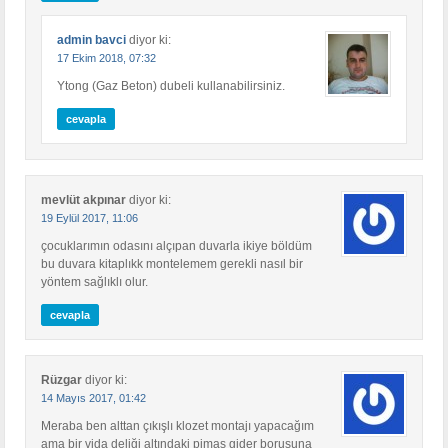
admin bavci
diyor ki:
17 Ekim 2018, 07:32
Ytong (Gaz Beton) dubeli kullanabilirsiniz.
cevapla
mevlüt akpınar
diyor ki:
19 Eylül 2017, 11:06
çocuklarımın odasını alçıpan duvarla ikiye böldüm
bu duvara kitaplıkk montelemem gerekli nasıl bir
yöntem sağlıklı olur.
cevapla
Rüzgar
diyor ki:
14 Mayıs 2017, 01:42
Meraba ben alttan çıkışlı klozet montajı yapacağım
ama bir vida deliği altındaki pimaş gider borusuna