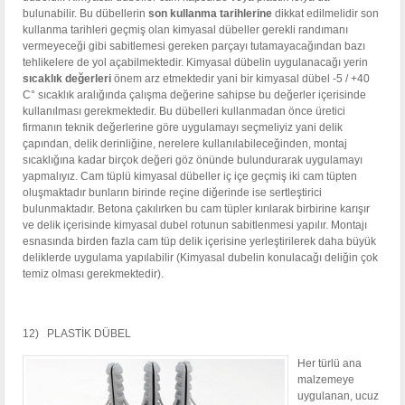
bulunabilir. Bu dübellerin
son kullanma tarihlerine
dikkat edilmelidir son
kullanma tarihleri geçmiş olan kimyasal dübeller gerekli randımanı
vermeyeceği gibi sabitlemesi gereken parçayı tutamayacağından bazı
tehlikelere de yol açabilmektedir. Kimyasal dübelin uygulanacağı yerin
sıcaklık değerleri
önem arz etmektedir yani bir kimyasal dübel -5 / +40
C° sıcaklık aralığında çalışma değerine sahipse bu değerler içerisinde
kullanılması gerekmektedir. Bu dübelleri kullanmadan önce üretici
firmanın teknik değerlerine göre uygulamayı seçmeliyiz yani delik
çapından, delik derinliğine, nerelere kullanılabileceğinden, montaj
sıcaklığına kadar birçok değeri göz önünde bulundurarak uygulamayı
yapmalıyız. Cam tüplü kimyasal dübeller iç içe geçmiş iki cam tüpten
oluşmaktadır bunların birinde reçine diğerinde ise sertleştirici
bulunmaktadır. Betona çakılırken bu cam tüpler kırılarak birbirine karışır
ve delik içerisinde kimyasal dubel rotunun sabitlenmesi yapılır. Montajı
esnasında birden fazla cam tüp delik içerisine yerleştirilerek daha büyük
deliklerde uygulama yapılabilir (Kimyasal dubelin konulacağı deliğin çok
temiz olması gerekmektedir).
12) PLASTİK DÜBEL
Her türlü ana
malzemeye
uygulanan, ucuz