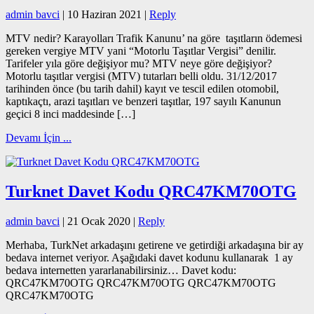
admin bavci
|
10 Haziran 2021
|
Reply
M
TV nedir? Karayolları Trafik Kanunu’ na göre taşıtların ödemesi
gereken vergiye MTV yani “Motorlu Taşıtlar Vergisi” denilir.
Tarifeler yıla göre değişiyor mu? MTV neye göre değişiyor?
Motorlu taşıtlar vergisi (MTV) tutarları belli oldu. 31/12/2017
tarihinden önce (bu tarih dahil) kayıt ve tescil edilen otomobil,
kaptıkaçtı, arazi taşıtları ve benzeri taşıtlar, 197 sayılı Kanunun
geçici 8 inci maddesinde […]
Devamı İçin ...
Turknet Davet Kodu QRC47KM70OTG
admin bavci
|
21 Ocak 2020
|
Reply
M
erhaba, TurkNet arkadaşını getirene ve getirdiği arkadaşına bir ay
bedava internet veriyor. Aşağıdaki davet kodunu kullanarak 1 ay
bedava internetten yararlanabilirsiniz… Davet kodu:
QRC47KM70OTG QRC47KM70OTG QRC47KM70OTG
QRC47KM70OTG