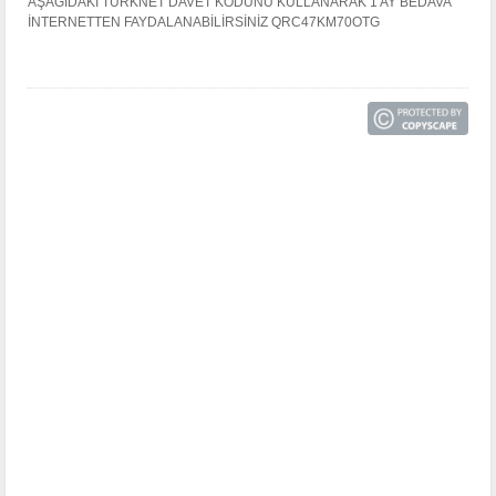
AŞAĞIDAKİ TURKNET DAVET KODUNU KULLANARAK 1 AY BEDAVA
İNTERNETTEN FAYDALANABİLİRSİNİZ QRC47KM70OTG