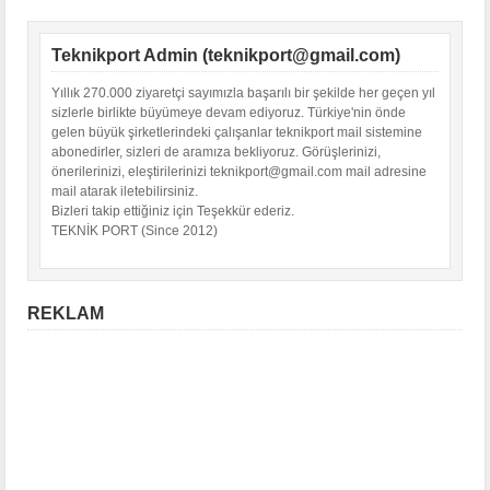
Teknikport Admin (teknikport@gmail.com)
Yıllık 270.000 ziyaretçi sayımızla başarılı bir şekilde her geçen yıl
sizlerle birlikte büyümeye devam ediyoruz. Türkiye'nin önde
gelen büyük şirketlerindeki çalışanlar teknikport mail sistemine
abonedirler, sizleri de aramıza bekliyoruz. Görüşlerinizi,
önerilerinizi, eleştirilerinizi teknikport@gmail.com mail adresine
mail atarak iletebilirsiniz.
Bizleri takip ettiğiniz için Teşekkür ederiz.
TEKNİK PORT (Since 2012)
REKLAM