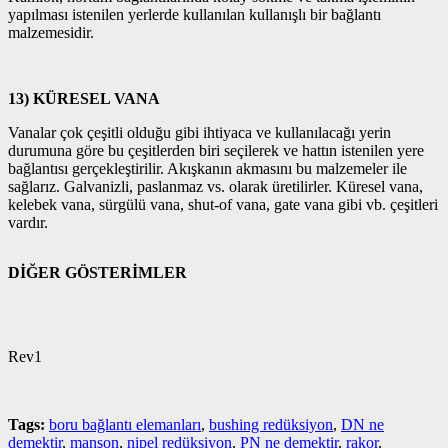
yapılması istenilen yerlerde kullanılan kullanışlı bir bağlantı
malzemesidir.
13) KÜRESEL VANA
Vanalar çok çeşitli olduğu gibi ihtiyaca ve kullanılacağı yerin
durumuna göre bu çeşitlerden biri seçilerek ve hattın istenilen yere
bağlantısı gerçekleştirilir. Akışkanın akmasını bu malzemeler ile
sağlarız. Galvanizli, paslanmaz vs. olarak üretilirler. Küresel vana,
kelebek vana, sürgülü vana, shut-of vana, gate vana gibi vb. çeşitleri
vardır.
DİĞER GÖSTERİMLER
Rev1
Tags:
boru bağlantı elemanları
,
bushing redüksiyon
,
DN ne
demektir
,
manşon
,
nipel redüksiyon
,
PN ne demektir
,
rakor
,