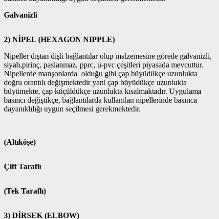
Galvanizli
2) NİPEL (HEXAGON NIPPLE)
Nipeller dıştan dişli bağlantılar olup malzemesine görede galvanizli,
siyah,pirinç, paslanmaz, pprc, u-pvc çeşitleri piyasada mevcuttur.
Nipellerde manşonlarda olduğu gibi çap büyüdükçe uzunlukta
doğru orantılı değişmektedir yani çap büyüdükçe uzunlukta
büyümekte, çap küçüldükçe uzunlukta kısalmaktadır. Uygulama
basıncı değiştikçe, bağlantılarda kullanılan nipellerinde basınca
dayanıklılığı uygun seçilmesi gerekmektedir.
(Altıköşe)
Çift Taraflı
(Tek Taraflı)
3) DİRSEK (ELBOW)