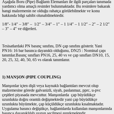
A
şağıda Boru (Pipe) Bağlantı Elemanları ile ilgili parçaları tanımada
yardımcı olma amaçlı resimler bulunmaktadır. Bu resimlere bakarak
hangi malzemenin ne olduğu rahatça görülebilmekte ve konu
hakkında bilgi sahibi olunabilmektedir.
1/8″- 1/4″ – 3/8″ – 1/2″ – 3/4″ – 1″ – 1 1/4″ – 1 1/2″ – 2″ – 2 1/2″
– 3″ – 4″ ve diğerleri.
Tesisatlardaki PN basınç sınıfını, DN çap sınıfını gösterir. Yani
PN16: 16 bar basınca dayanıklı olduğunu, DN25 : Nominal çapı
tanımlar.Basınç sınıfları PN16, 25, 40 vs ve çap sınıfları DN10, 15,
20, 25, 32, 40, 50, 65 vs olarak tanımlanır.
1) MANŞON (PIPE COUPLING)
Manşonlar içten dişli veya kaynaklı bağlantıları mevcut olup
malzemesine görede galvanizli, siyah, paslanmaz, pprc, u-pvc
çeşitleri piyasada mevcuttur. Manşonlarda çap büyüdükçe
uzunlukta doğru orantılı değişmektedir yani çap büyüdükçe
uzunlukta büyümekte, çap küçüldükçe uzunlukta kısalmaktadır.
Uygulama basıncı değiştikçe, bağlantılarda kullanılan manşonlarında
basınca dayanıklılığı uygun seçilmesi gerekmektedir.