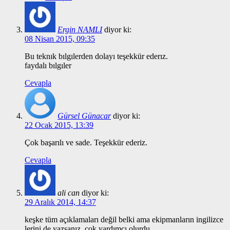
Ergin NAMLI
diyor ki:
08 Nisan 2015, 09:35
Bu teknık bılgılerden dolayı teşekkür ederız.
faydalı bılgıler
Cevapla
Gürsel Günacar
diyor ki:
22 Ocak 2015, 13:39
Çok başarılı ve sade. Teşekkür ederiz.
Cevapla
ali can
diyor ki:
29 Aralık 2014, 14:37
keşke tüm açıklamaları değil belki ama ekipmanların ingilizce
lerini de yazsanız..çok yardımcı olurdu