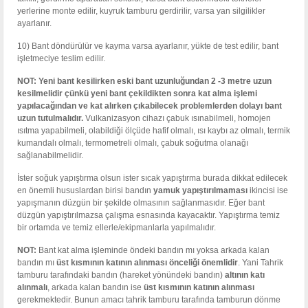
yerlerine monte edilir, kuyruk tamburu gerdirilir, varsa yan silgilikler
ayarlanır.
10) Bant döndürülür ve kayma varsa ayarlanır, yükte de test edilir, bant
işletmeciye teslim edilir.
NOT: Yeni bant kesilirken eski bant uzunluğundan 2 -3 metre uzun
kesilmelidir çünkü yeni bant çekildikten sonra kat alma işlemi
yapılacağından ve kat alırken çıkabilecek problemlerden dolayı bant
uzun tutulmalıdır.
Vulkanizasyon cihazı çabuk ısınabilmeli, homojen
ısıtma yapabilmeli, olabildiği ölçüde hafif olmalı, ısı kaybı az olmalı, termik
kumandalı olmalı, termometreli olmalı, çabuk soğutma olanağı
sağlanabilmelidir.
İster soğuk yapıştırma olsun ister sıcak yapıştırma burada dikkat edilecek
en önemli hususlardan birisi bandın
yamuk
yapıştırılmaması
ikincisi ise
yapışmanın düzgün bir şekilde olmasının sağlanmasıdır. Eğer bant
düzgün yapıştırılmazsa çalışma esnasında kayacaktır. Yapıştırma temiz
bir ortamda ve temiz ellerle/ekipmanlarla yapılmalıdır.
NOT:
Bant kat alma işleminde öndeki bandın mı yoksa arkada kalan
bandın mı
üst kısmının katının alınması önceliği
önemlidir
. Yani Tahrik
tamburu tarafındaki bandın (hareket yönündeki bandın)
altının katı
alınmalı
, arkada kalan bandın ise
üst kısmının katının alınması
gerekmektedir. Bunun amacı tahrik tamburu tarafında tamburun dönme