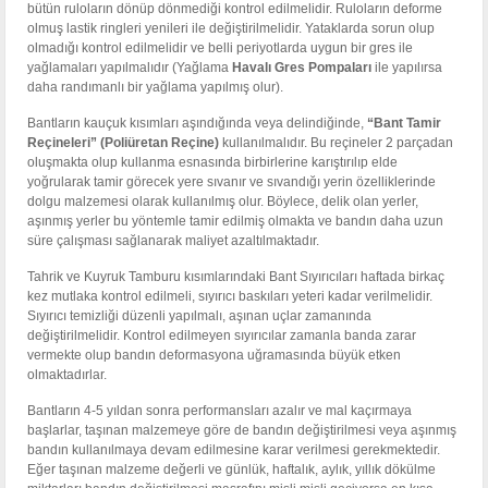
bütün ruloların dönüp dönmediği kontrol edilmelidir. Ruloların deforme
olmuş lastik ringleri yenileri ile değiştirilmelidir. Yataklarda sorun olup
olmadığı kontrol edilmelidir ve belli periyotlarda uygun bir gres ile
yağlamaları yapılmalıdır (Yağlama
Havalı Gres Pompaları
ile yapılırsa
daha randımanlı bir yağlama yapılmış olur).
Bantların kauçuk kısımları aşındığında veya delindiğinde,
“Bant Tamir
Reçineleri” (Poliüretan Reçine)
kullanılmalıdır. Bu reçineler 2 parçadan
oluşmakta olup kullanma esnasında birbirlerine karıştırılıp elde
yoğrularak tamir görecek yere sıvanır ve sıvandığı yerin özelliklerinde
dolgu malzemesi olarak kullanılmış olur. Böylece, delik olan yerler,
aşınmış yerler bu yöntemle tamir edilmiş olmakta ve bandın daha uzun
süre çalışması sağlanarak maliyet azaltılmaktadır.
Tahrik ve Kuyruk Tamburu kısımlarındaki Bant Sıyırıcıları haftada birkaç
kez mutlaka kontrol edilmeli, sıyırıcı baskıları yeteri kadar verilmelidir.
Sıyırıcı temizliği düzenli yapılmalı, aşınan uçlar zamanında
değiştirilmelidir. Kontrol edilmeyen sıyırıcılar zamanla banda zarar
vermekte olup bandın deformasyona uğramasında büyük etken
olmaktadırlar.
Bantların 4-5 yıldan sonra performansları azalır ve mal kaçırmaya
başlarlar, taşınan malzemeye göre de bandın değiştirilmesi veya aşınmış
bandın kullanılmaya devam edilmesine karar verilmesi gerekmektedir.
Eğer taşınan malzeme değerli ve günlük, haftalık, aylık, yıllık dökülme