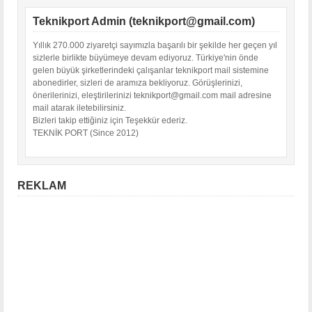
Teknikport Admin (teknikport@gmail.com)
Yıllık 270.000 ziyaretçi sayımızla başarılı bir şekilde her geçen yıl
sizlerle birlikte büyümeye devam ediyoruz. Türkiye'nin önde
gelen büyük şirketlerindeki çalışanlar teknikport mail sistemine
abonedirler, sizleri de aramıza bekliyoruz. Görüşlerinizi,
önerilerinizi, eleştirilerinizi teknikport@gmail.com mail adresine
mail atarak iletebilirsiniz.
Bizleri takip ettiğiniz için Teşekkür ederiz.
TEKNİK PORT (Since 2012)
REKLAM