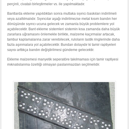
perçinli, civatalı birleştirmeler vs. ile yapılmaktadır.
Bantlarda ekleme yapıldıktan sonra mutlaka sıyırıcı baskıları indirilmeli
veya azaltılmalıdır. Sıyırıcılar aşağı indirilmezse metal kısım bandın her
dönüşünde sıyırıcı ucuna gelecek ve zamanla büyük problemlere yol
açabilecektir. Bant ekleme sistemleri sistemin kısa zamanda daha büyük
zararlara uğramasını önlemekle birlikte, malzeme kaçırmalar artacak,
tambur kaplamalarına zarar verebilecek, ruloların lastik ringlerinde daha
fazla aşınmalara yol açabilecektir. Bundan dolayıdır ki tamir raptiyeleri
sayısı arttıkça bandın değiştirilmesi gündeme gelecektir.
Ekleme malzemesi manyetik seperatöre takılmaması için tamir raptiyesi
mıknatıslanma özelliği olmayan paslanmazdan seçilmelidir.