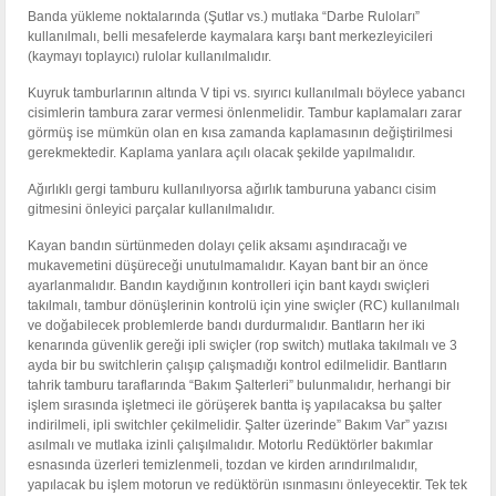
Banda yükleme noktalarında (Şutlar vs.) mutlaka “Darbe Ruloları”
kullanılmalı, belli mesafelerde kaymalara karşı bant merkezleyicileri
(kaymayı toplayıcı) rulolar kullanılmalıdır.
Kuyruk tamburlarının altında V tipi vs. sıyırıcı kullanılmalı böylece yabancı
cisimlerin tambura zarar vermesi önlenmelidir. Tambur kaplamaları zarar
görmüş ise mümkün olan en kısa zamanda kaplamasının değiştirilmesi
gerekmektedir. Kaplama yanlara açılı olacak şekilde yapılmalıdır.
Ağırlıklı gergi tamburu kullanılıyorsa ağırlık tamburuna yabancı cisim
gitmesini önleyici parçalar kullanılmalıdır.
Kayan bandın sürtünmeden dolayı çelik aksamı aşındıracağı ve
mukavemetini düşüreceği unutulmamalıdır. Kayan bant bir an önce
ayarlanmalıdır. Bandın kaydığının kontrolleri için bant kaydı swiçleri
takılmalı, tambur dönüşlerinin kontrolü için yine swiçler (RC) kullanılmalı
ve doğabilecek problemlerde bandı durdurmalıdır. Bantların her iki
kenarında güvenlik gereği ipli swiçler (rop switch) mutlaka takılmalı ve 3
ayda bir bu switchlerin çalışıp çalışmadığı kontrol edilmelidir. Bantların
tahrik tamburu taraflarında “Bakım Şalterleri” bulunmalıdır, herhangi bir
işlem sırasında işletmeci ile görüşerek bantta iş yapılacaksa bu şalter
indirilmeli, ipli switchler çekilmelidir. Şalter üzerinde” Bakım Var” yazısı
asılmalı ve mutlaka izinli çalışılmalıdır. Motorlu Redüktörler bakımlar
esnasında üzerleri temizlenmeli, tozdan ve kirden arındırılmalıdır,
yapılacak bu işlem motorun ve redüktörün ısınmasını önleyecektir. Tek tek