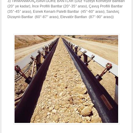
3) TIRMANMA AÇISINA GÖRE BANTLAR (Düz Yüzeyli Konveyör Bantları
(20° ye kadar), İnce Profilli Bantlar (20°-35° arası), Çavuş Profilli Bantlar
(35°-45° arası), Esnek Kenarlı Paletli Bantlar (45°-60° arası), Sandviç
Dizaynlı Bantlar (60°-87° arası), Elevatör Bantları (87°-90° arası))