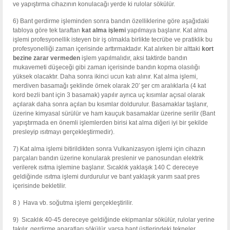
ve yapıştırma cihazının konulacağı yerde ki rulolar sökülür.
6) Bant gerdirme işleminden sonra bandın özelliklerine göre aşağıdaki
tabloya göre tek taraftan
kat alma işlemi
yapılmaya başlanır. Kat alma
işlemi profesyonellik isteyen bir iş olmakla birlikte tecrübe ve pratiklik bu
profesyonelliği zaman içerisinde arttırmaktadır. Kat alırken bir alttaki
kort
bezine zarar vermeden
işlem yapılmalıdır, aksi taktirde bandın
mukavemeti düşeceği gibi zaman içerisinde bandın kopma olasılığı
yüksek olacaktır. Daha sonra ikinci ucun katı alınır. Kat alma işlemi,
merdiven basamağı şeklinde örnek olarak 20′ şer cm aralıklarla (4 kat
kord bezli bant için 3 basamak) yapılır ayrıca uç kısımlar açısal olarak
açılarak daha sonra açılan bu kısımlar doldurulur. Basamaklar taşlanır,
üzerine kimyasal sürülür ve ham kauçuk basamaklar üzerine serilir (Bant
yapıştırmada en önemli işlemlerden birisi kat alma diğeri iyi bir şekilde
presleyip ısıtmayı gerçekleştirmedir).
7) Kat alma işlemi bitirildikten sonra Vulkanizasyon işlemi için cihazın
parçaları bandın üzerine konularak preslenir ve panosundan elektrik
verilerek ısıtma işlemine başlanır. Sıcaklık yaklaşık 140 C dereceye
geldiğinde ısıtma işlemi durdurulur ve bant yaklaşık yarım saat pres
içerisinde bekletilir.
8 ) Hava vb. soğutma işlemi gerçekleştirilir.
9) Sıcaklık 40-45 dereceye geldiğinde ekipmanlar sökülür, rulolar yerine
takılır, gerdirme aparatları sökülür, varsa bant üstlerindeki tekneler