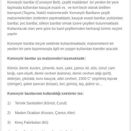
K
onveyör bantlar (Conveyor Belt), çeşitli maddeleri bir yerden bir yere
taşımada kullanılan kauçuk esaslı vs. ve kort bezli olarak üretilen
transport (Taşıma, Nakil) malzemesidir. Konveyör Bantların çeşitli
malzemelerden üretimleri yapılmaktadır, kauçuk esaslı bantlar, poliüretan
bantlar, pvc bantlar, silikon bantlar olmak üzere çeşitleri bulunmaktadır.
Kullanılacak olan yere göre bu bant çeşitlerinden herhangi birinin seçimi
yapılır.
Konveyör bantlar birçok sektörde kullanılmaktadır, malzemelerin bir
yerden bir yere taşınmasıyla ilgili en yaygın kullanılan transfer aracıdır.
Konveyör bantlar şu malzemeleri taşımaktadır:
Kömür, demir, kuvars, çimento, kum, çakıl, çamur, kil, silis, cüruf, cam
kırığı, cam elyafı, demir cevheri (kalsine), demir cevheri atığı (pirit),
deterjan, çikolata, kuru kauçuk, altın cevheri, 1500 C° pişirilmiş toprak
(clenger), şeker pancarı (küspe), bor, gümüş, taş, gübre vs…
Konveyör bantlarının kullanıldığı sektörler ise:
1) Termik Santralleri (Kömür, Curuf)
2) Maden Ocakları (Kuvars, Çamur, Altın)
3) Kireç Fabrikaları (Kil)