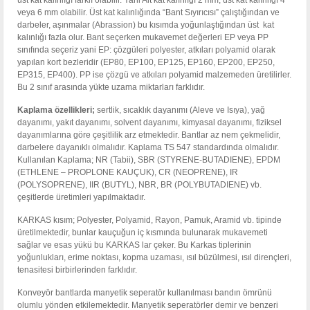
üst kat kalınlığı farklı olabilir. Yani Alt kat kalınlığı 2 mm, üst kat kalınlığı 4
veya 6 mm olabilir. Üst kat kalınlığında “Bant Sıyırıcısı” çalıştığından ve
darbeler, aşınmalar (Abrassion) bu kısımda yoğunlaştığından üst kat
kalınlığı fazla olur. Bant seçerken mukavemet değerleri EP veya PP
sınıfında seçeriz yani EP: çözgüleri polyester, atkıları polyamid olarak
yapılan kort bezleridir (EP80, EP100, EP125, EP160, EP200, EP250,
EP315, EP400). PP ise çözgü ve atkıları polyamid malzemeden üretilirler.
Bu 2 sınıf arasında yükte uzama miktarları farklıdır.
Kaplama özellikleri;
sertlik, sıcaklık dayanımı (Aleve ve Isıya), yağ
dayanımı, yakıt dayanımı, solvent dayanımı, kimyasal dayanımı, fiziksel
dayanımlarına göre çeşitlilik arz etmektedir. Bantlar az nem çekmelidir,
darbelere dayanıklı olmalıdır. Kaplama TS 547 standardında olmalıdır.
Kullanılan Kaplama; NR (Tabii), SBR (STYRENE-BUTADIENE), EPDM
(ETHLENE – PROPLONE KAUÇUK), CR (NEOPRENE), IR
(POLYSOPRENE), IIR (BUTYL), NBR, BR (POLYBUTADIENE) vb.
çeşitlerde üretimleri yapılmaktadır.
KARKAS kısım; Polyester, Polyamid, Rayon, Pamuk, Aramid vb. tipinde
üretilmektedir, bunlar kauçuğun iç kısmında bulunarak mukavemeti
sağlar ve esas yükü bu KARKAS lar çeker. Bu Karkas tiplerinin
yoğunlukları, erime noktası, kopma uzaması, ısıl büzülmesi, ısıl dirençleri,
tenasitesi birbirlerinden farklıdır.
Konveyör bantlarda manyetik seperatör kullanılması bandın ömrünü
olumlu yönden etkilemektedir. Manyetik seperatörler demir ve benzeri