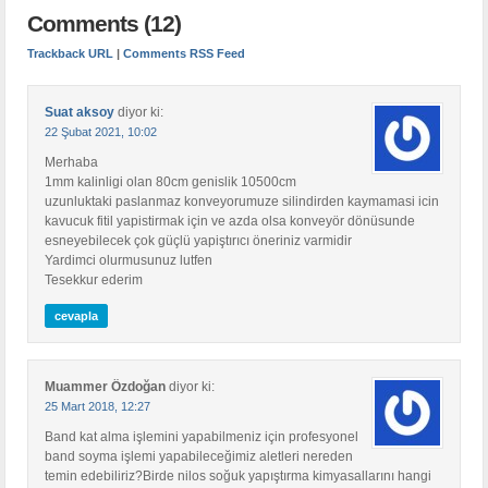
Comments (12)
Trackback URL
|
Comments RSS Feed
Suat aksoy
diyor ki:
22 Şubat 2021, 10:02
Merhaba
1mm kalinligi olan 80cm genislik 10500cm
uzunluktaki paslanmaz konveyorumuze silindirden kaymamasi icin
kavucuk fitil yapistirmak için ve azda olsa konveyör dönüsunde
esneyebilecek çok güçlü yapiştırıcı öneriniz varmidir
Yardimci olurmusunuz lutfen
Tesekkur ederim
cevapla
Muammer Özdoğan
diyor ki:
25 Mart 2018, 12:27
Band kat alma işlemini yapabilmeniz için profesyonel
band soyma işlemi yapabileceğimiz aletleri nereden
temin edebiliriz?Birde nilos soğuk yapıştırma kimyasallarını hangi