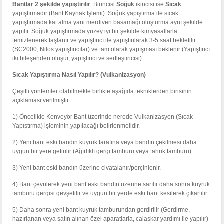
Bantlar 2 şekilde yapıştırılır
. Birincisi
Soğuk
ikincisi ise
Sıcak
yapıştırmadır (Bant Kaynak İşlemi). Soğuk yapıştırma ile sıcak
yapıştırmada kat alma yani merdiven basamağı oluşturma aynı şekilde
yapılır. Soğuk yapıştırmada yüzey iyi bir şekilde kimyasallarla
temizlenerek taşlanır ve yapıştırıcı ile yapıştırılarak 3-5 saat bekletilir
(SC2000, Nilos yapıştırıcılar) ve tam olarak yapışması beklenir (Yapıştırıcı
iki bileşenden oluşur, yapıştırıcı ve sertleştiricisi).
Sıcak Yapıştırma Nasıl Yapılır? (Vulkanizasyon)
Çeşitli yöntemler olabilmekle birlikte aşağıda tekniklerden birisinin
açıklaması verilmiştir.
1) Öncelikle Konveyör Bant üzerinde nerede Vulkanizasyon (Sıcak
Yapıştırma) işleminin yapılacağı belirlenmelidir.
2) Yeni bant eski bandın kuyruk tarafına veya bandın çekilmesi daha
uygun bir yere getirilir (Ağırlıklı gergi tamburu veya tahrik tamburu).
3) Yeni bant eski bandın üzerine civatalanır/perçinlenir.
4) Bant çevrilerek yeni bant eski bandın üzerine sarılır daha sonra kuyruk
tamburu gergisi gevşetilir ve uygun bir yerde eski bant kesilerek çıkartılır.
5) Daha sonra yeni bant kuyruk tamburundan gerdirilir (Gerdirme,
hazırlanan veya satın alınan özel aparatlarla, calaskar yardımı ile yapılır)