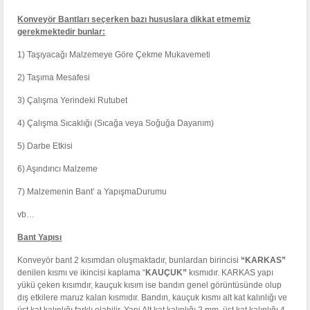
Konveyör Bantları seçerken bazı hususlara dikkat etmemiz
gerekmektedir bunlar:
1) Taşıyacağı Malzemeye Göre Çekme Mukavemeti
2) Taşıma Mesafesi
3) Çalışma Yerindeki Rutubet
4) Çalışma Sıcaklığı (Sıcağa veya Soğuğa Dayanım)
5) Darbe Etkisi
6) Aşındırıcı Malzeme
7) Malzemenin Bant’ a YapışmaDurumu
vb…
Bant Yapısı
Konveyör bant 2 kısımdan oluşmaktadır, bunlardan birincisi
“KARKAS”
denilen kısmı ve ikincisi kaplama “
KAUÇUK”
kısmıdır. KARKAS yapı
yükü çeken kısımdır, kauçuk kısım ise bandın genel görüntüsünde olup
dış etkilere maruz kalan kısmıdır. Bandın, kauçuk kısmı alt kat kalınlığı ve