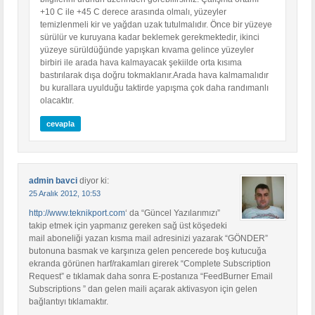
+10 C ile +45 C derece arasında olmalı, yüzeyler
temizlenmeli kir ve yağdan uzak tutulmalıdır. Önce bir yüzeye
sürülür ve kuruyana kadar beklemek gerekmektedir, ikinci
yüzeye sürüldüğünde yapışkan kıvama gelince yüzeyler
birbiri ile arada hava kalmayacak şekiilde orta kısıma
bastırılarak dışa doğru tokmaklanır.Arada hava kalmamalıdır
bu kurallara uyulduğu taktirde yapışma çok daha randımanlı
olacaktır.
cevapla
admin bavci
diyor ki:
25 Aralık 2012, 10:53
http://www.teknikport.com
‘ da “Güncel Yazılarımızı”
takip etmek için yapmanız gereken sağ üst köşedeki
mail aboneliği yazan kısma mail adresinizi yazarak “GÖNDER”
butonuna basmak ve karşınıza gelen pencerede boş kutucuğa
ekranda görünen harf/rakamları girerek “Complete Subscription
Request” e tıklamak daha sonra E-postanıza “FeedBurner Email
Subscriptions ” dan gelen maili açarak aktivasyon için gelen
bağlantıyı tıklamaktır.