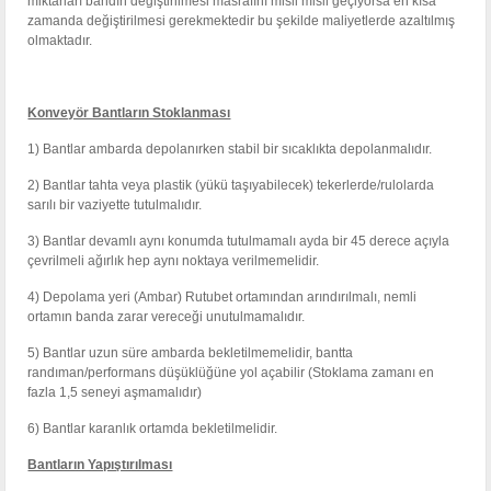
miktarları bandın değiştirilmesi masrafını misli misli geçiyorsa en kısa
zamanda değiştirilmesi gerekmektedir bu şekilde maliyetlerde azaltılmış
olmaktadır.
Konveyör Bantların Stoklanması
1) Bantlar ambarda depolanırken stabil bir sıcaklıkta depolanmalıdır.
2) Bantlar tahta veya plastik (yükü taşıyabilecek) tekerlerde/rulolarda
sarılı bir vaziyette tutulmalıdır.
3) Bantlar devamlı aynı konumda tutulmamalı ayda bir 45 derece açıyla
çevrilmeli ağırlık hep aynı noktaya verilmemelidir.
4) Depolama yeri (Ambar) Rutubet ortamından arındırılmalı, nemli
ortamın banda zarar vereceği unutulmamalıdır.
5) Bantlar uzun süre ambarda bekletilmemelidir, bantta
randıman/performans düşüklüğüne yol açabilir (Stoklama zamanı en
fazla 1,5 seneyi aşmamalıdır)
6) Bantlar karanlık ortamda bekletilmelidir.
Bantların Yapıştırılması