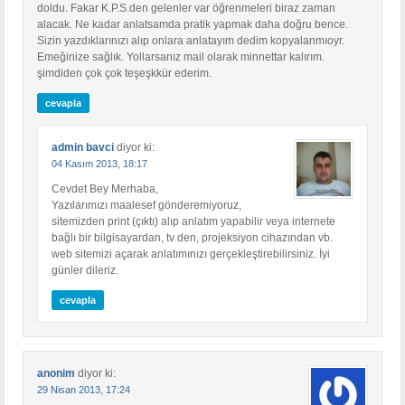
doldu. Fakar K.P.S.den gelenler var öğrenmeleri biraz zaman
alacak. Ne kadar anlatsamda pratik yapmak daha doğru bence.
Sizin yazdıklarınızı alıp onlara anlatayım dedim kopyalanmıoyr.
Emeğinize sağlık. Yollarsanız mail olarak minnettar kalırım.
şimdiden çok çok teşeşkkür ederim.
cevapla
admin bavci
diyor ki:
04 Kasım 2013, 18:17
Cevdet Bey Merhaba,
Yazılarımızı maalesef gönderemiyoruz,
sitemizden print (çıktı) alıp anlatım yapabilir veya internete
bağlı bir bilgisayardan, tv den, projeksiyon cihazından vb.
web sitemizi açarak anlatımınızı gerçekleştirebilirsiniz. İyi
günler dileriz.
cevapla
anonim
diyor ki:
29 Nisan 2013, 17:24