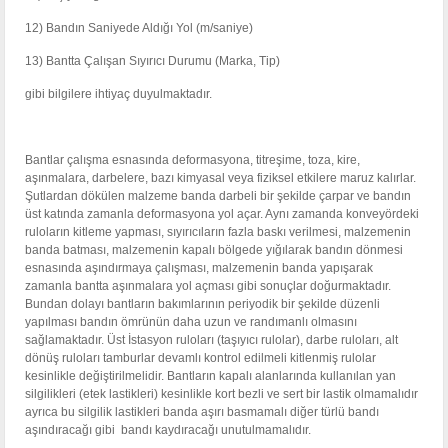
12) Bandın Saniyede Aldığı Yol (m/saniye)
13) Bantta Çalışan Sıyırıcı Durumu (Marka, Tip)
gibi bilgilere ihtiyaç duyulmaktadır.
Bantlar çalışma esnasında deformasyona, titreşime, toza, kire,
aşınmalara, darbelere, bazı kimyasal veya fiziksel etkilere maruz kalırlar.
Şutlardan dökülen malzeme banda darbeli bir şekilde çarpar ve bandın
üst katında zamanla deformasyona yol açar. Aynı zamanda konveyördeki
ruloların kitleme yapması, sıyırıcıların fazla baskı verilmesi, malzemenin
banda batması, malzemenin kapalı bölgede yığılarak bandın dönmesi
esnasında aşındırmaya çalışması, malzemenin banda yapışarak
zamanla bantta aşınmalara yol açması gibi sonuçlar doğurmaktadır.
Bundan dolayı bantların bakımlarının periyodik bir şekilde düzenli
yapılması bandın ömrünün daha uzun ve randımanlı olmasını
sağlamaktadır. Üst İstasyon ruloları (taşıyıcı rulolar), darbe ruloları, alt
dönüş ruloları tamburlar devamlı kontrol edilmeli kitlenmiş rulolar
kesinlikle değiştirilmelidir. Bantların kapalı alanlarında kullanılan yan
silgilikleri (etek lastikleri) kesinlikle kort bezli ve sert bir lastik olmamalıdır
ayrıca bu silgilik lastikleri banda aşırı basmamalı diğer türlü bandı
aşındıracağı gibi bandı kaydıracağı unutulmamalıdır.