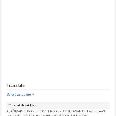
Translate
Select Language
▼
Turknet davet kodu
AŞAĞIDAKİ TURKNET DAVET KODUNU KULLANARAK 1 AY BEDAVA
İNTERNETTEN FAYDALANABİLİRSİNİZ QRC47KM70OTG