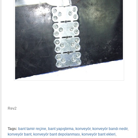
Rev2
Tags:
bant tamir reçine
,
bant yapıştırma
,
konveyör
,
konveyör bandı nedir
,
konveyör bant
,
konveyör bant depolanması
,
konveyör bant ekleri
,